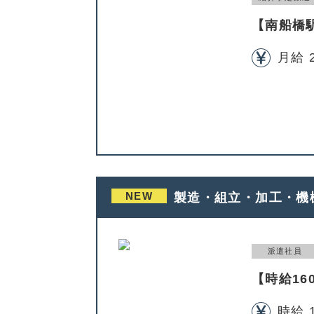
【南船橋
月給 2
NEW
製造・組立・加工・機
派遣社員
【時給16
時給 1