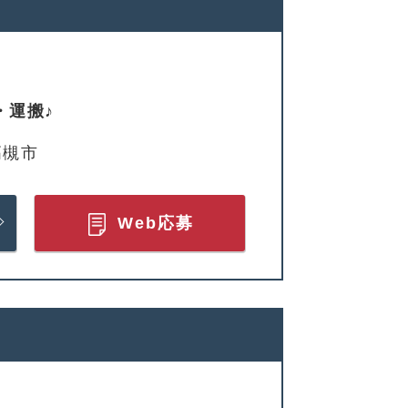
・運搬♪
高槻市
Web応募