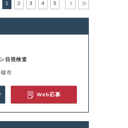
1
2
3
4
5
›
»
タン目視検査
高槻市
Web応募