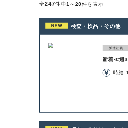
247
全
件中
1～20
件を表示
NEW
検査・検品・その他
派遣社員
新着≪週
時給 1